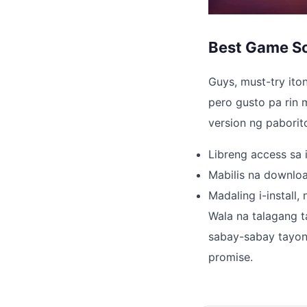
Best Game So
Guys, must-try it
pero gusto pa rin 
version ng pabori
Libreng access sa 
Mabilis na downloa
Madaling i-install, 
Wala na talagang t
sabay-sabay tayong
promise.