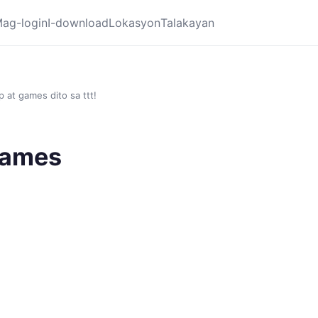
ag-login
I-download
Lokasyon
Talakayan
 at games dito sa ttt!
games