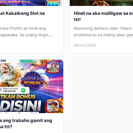
m at Kakaibang Slot na
Hindi na ako maliligaw sa es
ttt!
ave Profits ay hindi ang
Kwentong delivery rider: Paano
agsasaka. Sa unang tingin,
problema ko sa maling daan ga
 ng mga...
navigation app mula sa ttt...
06 Hun 2026
s ang trabaho gamit ang
sa ttt?