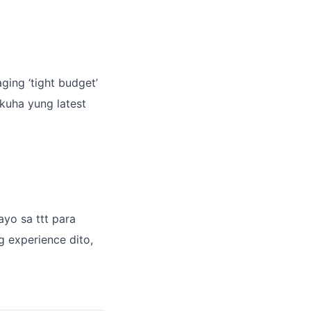
ing ‘tight budget’
kuha yung latest
ayo sa ttt para
g experience dito,