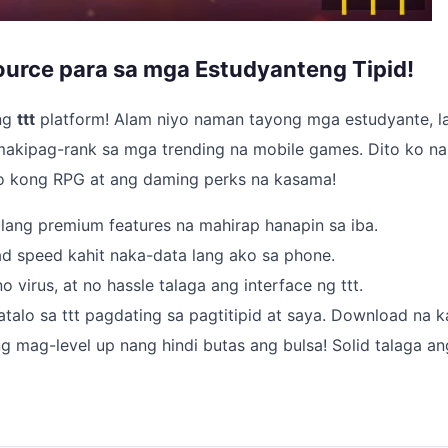
urce para sa mga Estudyanteng Tipid!
ong
ttt
platform! Alam niyo naman tayong mga estudyante, lag
makipag-rank sa mga trending na mobile games. Dito ko na
to kong RPG at ang daming perks na kasama!
ilang premium features na mahirap hanapin sa iba.
d speed kahit naka-data lang ako sa phone.
no virus, at no hassle talaga ang interface ng ttt.
atalo sa ttt pagdating sa pagtitipid at saya. Download na k
 mag-level up nang hindi butas ang bulsa! Solid talaga an