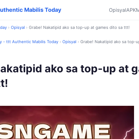
t Authentic Mabilis Today
Opisyal
APK
M
oday
›
Opisyal
›
Grabe! Nakatipid ako sa top-up at games dito sa ttt!
oy - ttt Authentic Mabilis Today
›
Opisyal
›
Grabe! Nakatipid ako sa top-up
akatipid ako sa top-up at 
t!