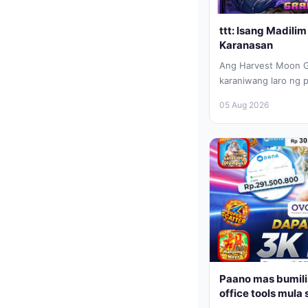
ttt: Isang Madili
Karanasan
Ang Harvest Moon Gr
karaniwang laro ng p
mapapansin agad ttt
05 Aug 2026
Paano mas bumili
office tools mula 