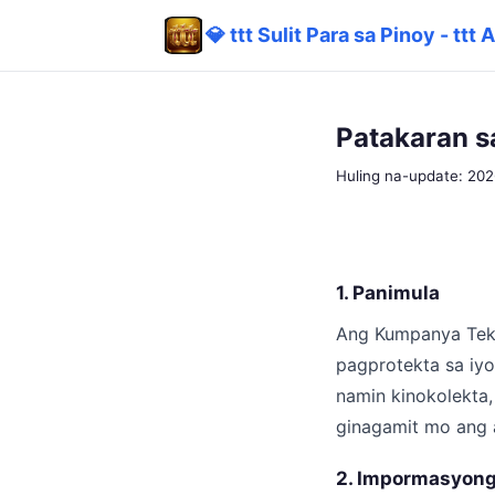
💎 ttt Sulit Para sa Pinoy - tt
Patakaran s
Huling na-update: 20
1. Panimula
Ang Kumpanya Teknol
pagprotekta sa iyo
namin kinokolekta
ginagamit mo ang 
2. Impormasyong