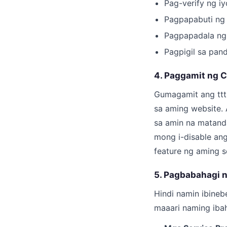
Pag-verify ng 
Pagpapabuti ng 
Pagpapadala ng 
Pagpigil sa pan
4. Paggamit ng 
Gumagamit ang ttt
sa aming website. 
sa amin na matanda
mong i-disable ang
feature ng aming s
5. Pagbabahagi 
Hindi namin ibine
maaari naming iba