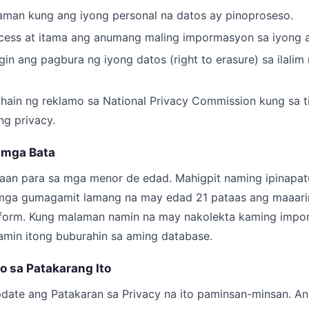
man kung ang iyong personal na datos ay pinoproseso.
cess at itama ang anumang maling impormasyon sa iyong 
gin ang pagbura ng iyong datos (right to erasure) sa ilalim
ain ng reklamo sa National Privacy Commission kung sa t
ng privacy.
 mga Bata
nilaan para sa mga menor de edad. Mahigpit naming ipinapa
 mga gumagamit lamang na may edad 21 pataas ang maaar
form. Kung malaman namin na may nakolekta kaming impo
amin itong buburahin sa aming database.
 sa Patakarang Ito
pdate ang Patakaran sa Privacy na ito paminsan-minsan.