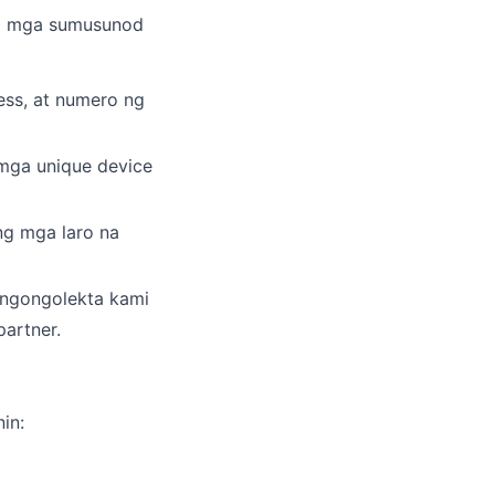
ng mga sumusunod
ess, at numero ng
 mga unique device
ng mga laro na
mangongolekta kami
artner.
in: