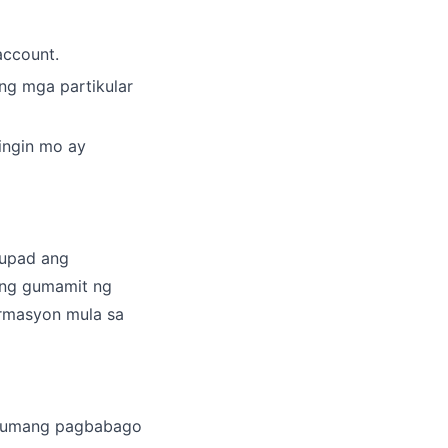
account.
 ng mga partikular
ingin mo ay
tupad ang
ing gumamit ng
rmasyon mula sa
 Anumang pagbabago